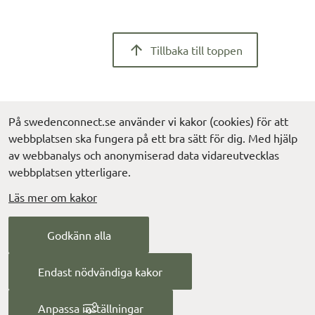
Tillbaka till toppen
På swedenconnect.se använder vi kakor (cookies) för att
webbplatsen ska fungera på ett bra sätt för dig. Med hjälp
av webbanalys och anonymiserad data vidareutvecklas
Kontakta support
Hitta snabbt
webbplatsen ytterligare.
Rapportera incident
Nyheter
Läs mer om kakor
Länk till
Metadatavalidator
Metadata och tekniska 
Godkänn alla
frågor
Tillgänglighet
Behandling av
Endast nödvändiga kakor
L
personuppgifter (digg.se)
Anpassa inställningar