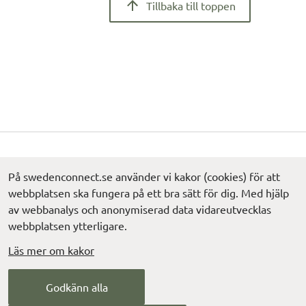
Tillbaka till toppen
Kontakta support
Hitta snabbt
På swedenconnect.se använder vi kakor (cookies) för att
webbplatsen ska fungera på ett bra sätt för dig. Med hjälp
Rapportera incident
Nyheter
av webbanalys och anonymiserad data vidareutvecklas
Länk till
Metadatavalidator
webbplatsen ytterligare.
Metadata och tekniska 
frågor
Tillgänglighet
Läs mer om kakor
Behandling av
L
personuppgifter (digg.se)
Godkänn alla